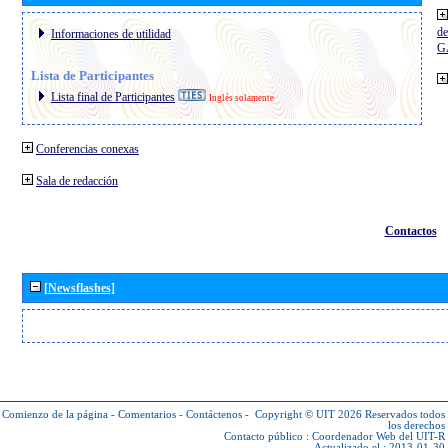
de
Informaciones de utilidad
G
Lista de Participantes
Lista final de Participantes
Inglés solamente
Conferencias conexas
Sala de redacción
Contactos
[Newsflashes]
Comienzo de la página
-
Comentarios
-
Contáctenos
-
Copyright © UIT 2026
Reservados todos
los derechos
Contacto público :
Coordenador Web del UIT-R
Actualizado el : 2013-01-30