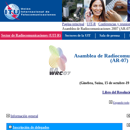
Pagína principal
:
UIT-R
:
Conferencias y reunio
Asamblea de Radiocomunicaciones 2007 (AR-07
Sector de Radiocomunicaciones (UIT-R)
Sectores de la UIT
Sala de prensa
Asamblea de Radiocomun
(AR-07)
(Ginebra, Suiza, 15 de octubre-19
Libro del Resoluci
Expandir todo
Información general
Inscripción de delegados