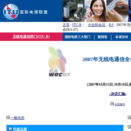
主页
:
ITU-R
； :
大会和会议
; :
RA
: 2007
会(RA-07)
无线电通信部门(ITU-R)
国际电联三大部门
新闻室
各项活动
2007年无线电通信全会(
(2007年10月15日-10月19日
«决议汇编»
全部展开
一般信息
代表注册