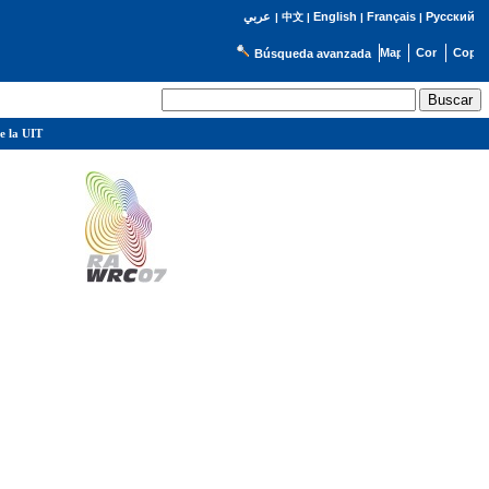
English
Français
Русский
عربي
|
中文
|
|
|
Búsqueda avanzada
e la UIT