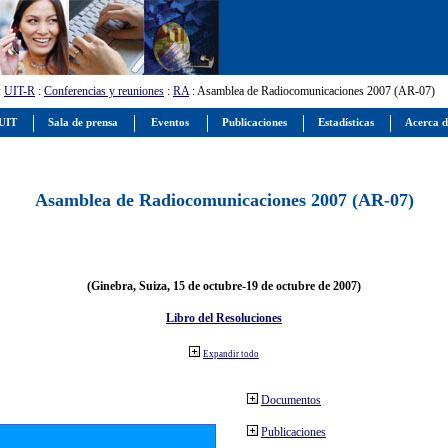
:
UIT-R
:
Conferencias y reuniones
:
RA
: Asamblea de Radiocomunicaciones 2007 (AR-07)
 UIT
Sala de prensa
Eventos
Publicaciones
Estadísticas
Acerca d
Asamblea de Radiocomunicaciones 2007 (AR-07)
(Ginebra, Suiza, 15 de octubre-19 de octubre de 2007)
Libro del Resoluciones
Expandir todo
Documentos
Publicaciones