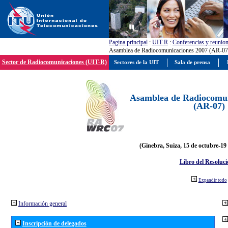
Pagína principal
:
UIT-R
:
Conferencias y reunio
Asamblea de Radiocomunicaciones 2007 (AR-07
Sector de Radiocomunicaciones (UIT-R)
Sectores de la UIT
Sala de prensa
Asamblea de Radiocomun
(AR-07)
(Ginebra, Suiza, 15 de octubre-19
Libro del Resoluci
Expandir todo
Información general
Inscripción de delegados