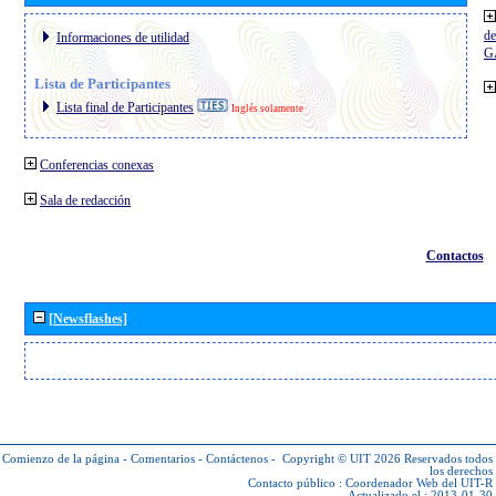
de
Informaciones de utilidad
G
Lista de Participantes
Lista final de Participantes
Inglés solamente
Conferencias conexas
Sala de redacción
Contactos
[Newsflashes]
Comienzo de la página
-
Comentarios
-
Contáctenos
-
Copyright © UIT 2026
Reservados todos
los derechos
Contacto público :
Coordenador Web del UIT-R
Actualizado el : 2013-01-30