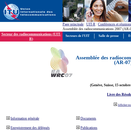
Page principale
:
UIT-R
:
Conférences et réunion
Assemblée des radiocommunications 2007 (AR-
Secteur des radiocommunications (UIT-
Secteurs de l'UIT
Salle de presse
E
R)
Assemblée des radiocom
(AR-07
(Genève, Suisse, 15 octobre
Livre des Résol
Afficher to
Information générale
Documents
Enregistrement des délégués
Publications