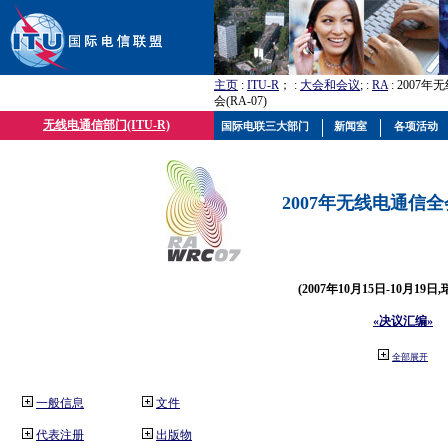
主页
:
ITU-R
； :
大会和会议
; :
RA
: 2007
会(RA-07)
无线电通信部门(ITU-R)
国际电联三大部门
新闻室
各项活动
2007年无线电通信全会(
(2007年10月15日-10月19日
«决议汇编»
全部展开
一般信息
文件
代表注册
出版物