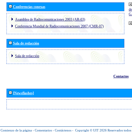
Conferencias conexas
de
G
Asamblea de Radiocomunicaciones 2003 (AR-03)
Conferencia Mundial de Radiocomunicaciones 2007 (CMR-07)
Sala de redacción
Sala de redacción
Contactos
[Newsflashes]
Comienzo de la página
-
Comentarios
-
Contáctenos
-
Copyright © UIT 2026
Reservados todos