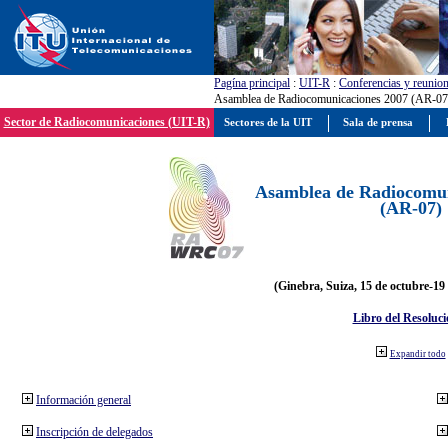
Pagína principal
:
UIT-R
:
Conferencias y reunio
Asamblea de Radiocomunicaciones 2007 (AR-07
Sector de Radiocomunicaciones (UIT-R)
Sectores de la UIT
Sala de prensa
Asamblea de Radiocomun
(AR-07)
(Ginebra, Suiza, 15 de octubre-19
Libro del Resoluci
Expandir todo
Información general
Inscripción de delegados