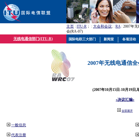
主页
:
ITU-R
； :
大会和会议
; :
RA
: 2007
会(RA-07)
无线电通信部门(ITU-R)
国际电联三大部门
新闻室
各项活动
2007年无线电通信全会(
(2007年10月15日-10月19日
«决议汇编»
全部展开
一般信息
代表注册