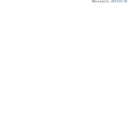
Mis à jour le : 2013-01-30