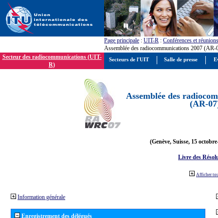
Page principale
:
UIT-R
:
Conférences et réunion
Assemblée des radiocommunications 2007 (AR-
Secteur des radiocommunications (UIT-
Secteurs de l'UIT
Salle de presse
E
R)
Assemblée des radiocom
(AR-07
(Genève, Suisse, 15 octobre
Livre des Résol
Afficher to
Information générale
Enregistrement des délégués