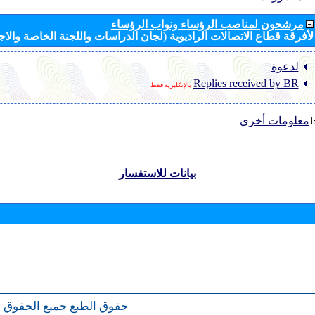
مرشحون لمناصب الرؤساء ونواب الرؤساء
لأفرقة قطاع الاتصالات الراديوية (لجان الدراسات واللجنة الخاصة والا
لدعوة
Replies received by BR
بالإنكليزية فقط
معلومات أخرى
بيانات للاستفسار
حقوق الطبع
جميع الحقوق 