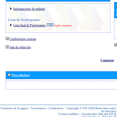
Informaciones de utilidad
Lista de Participantes
Lista final de Participantes
Inglés solamente
Conferencias conexas
Sala de redacción
Contactos
[Newsflashes]
Comienzo de la página
-
Comentarios
-
Contáctenos
-
Copyright © UIT 2026
Reservados todos
los derechos
Contacto público :
Coordenador Web del UIT-R
Actualizado el : 2013-01-30