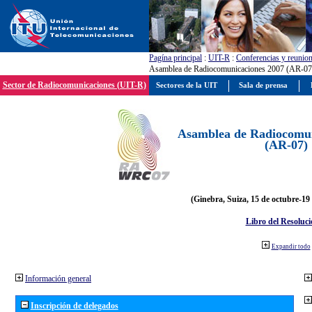
Pagína principal
:
UIT-R
:
Conferencias y reunio
Asamblea de Radiocomunicaciones 2007 (AR-07
Sector de Radiocomunicaciones (UIT-R)
Sectores de la UIT
Sala de prensa
Asamblea de Radiocomun
(AR-07)
(Ginebra, Suiza, 15 de octubre-19
Libro del Resoluci
Expandir todo
Información general
Inscripción de delegados