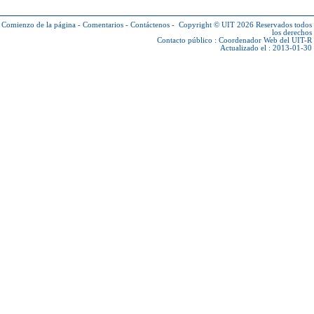
Comienzo de la página
-
Comentarios
-
Contáctenos
-
Copyright © UIT 2026
Reservados todos
los derechos
Contacto público :
Coordenador Web del UIT-R
Actualizado el : 2013-01-30