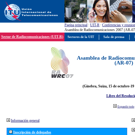
Pagína principal
:
UIT-R
:
Conferencias y reunio
Asamblea de Radiocomunicaciones 2007 (AR-07
Sector de Radiocomunicaciones (UIT-R)
Sectores de la UIT
Sala de prensa
Asamblea de Radiocomun
(AR-07)
(Ginebra, Suiza, 15 de octubre-19
Libro del Resoluci
Expandir todo
Información general
Inscripción de delegados