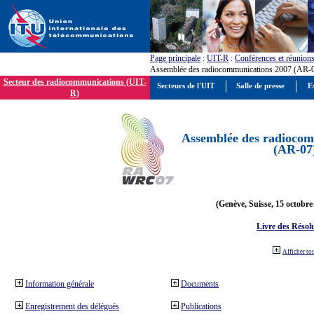
Page principale
:
UIT-R
:
Conférences et réunion
Assemblée des radiocommunications 2007 (AR-
Secteur des radiocommunications (UIT-
Secteurs de l'UIT
Salle de presse
E
R)
Assemblée des radiocom
(AR-07
(Genève, Suisse, 15 octobre
Livre des Résol
Afficher to
Information générale
Documents
Enregistrement des délégués
Publications