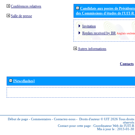
Conférences relatives
Candidats aux postes de Présidents 
des Commissions d'études de l'UIT-R
Salle de presse
Invitation
Replies received by BR
Anglais seulem
Autres informations
Contacts
[Newsflashes]
Début de page
-
Commentaires
-
Contactez-nous
-
Droits d'auteur © UIT 2026
Tous droits
réservés
Contact pour cette page :
Coordinateur Web de l'UIT-R
Mis à jour le : 2013-01-30