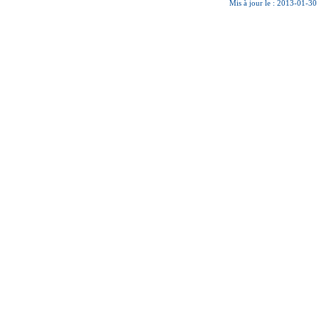
Mis à jour le : 2013-01-30