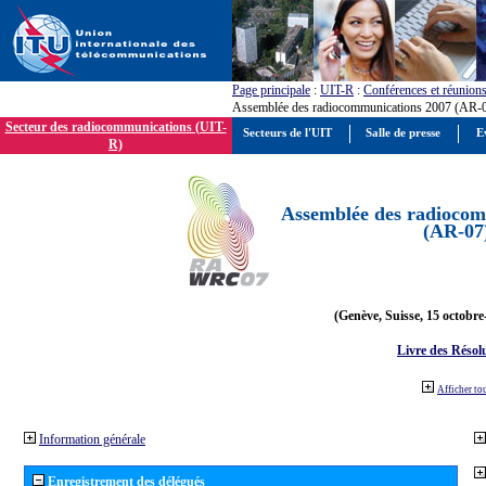
Page principale
:
UIT-R
:
Conférences et réunion
Assemblée des radiocommunications 2007 (AR-
Secteur des radiocommunications (UIT-
Secteurs de l'UIT
Salle de presse
E
R)
Assemblée des radiocom
(AR-07
(Genève, Suisse, 15 octobre
Livre des Résol
Afficher to
Information générale
Enregistrement des délégués