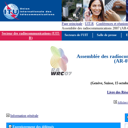
Page principale
:
UIT-R
:
Conférences et réunion
Assemblée des radiocommunications 2007 (AR-
Secteur des radiocommunications (UIT-
Secteurs de l'UIT
Salle de presse
E
R)
Assemblée des radioco
(AR-0
(Genève, Suisse, 15 octob
Livre des Réso
Afficher 
Information générale
Enregistrement des délégués