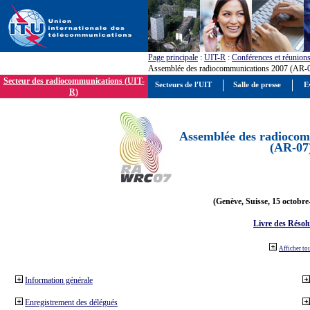
Page principale
:
UIT-R
:
Conférences et réunion
Assemblée des radiocommunications 2007 (AR-
Secteur des radiocommunications (UIT-
Secteurs de l'UIT
Salle de presse
E
R)
Assemblée des radiocom
(AR-07
(Genève, Suisse, 15 octobre
Livre des Résol
Afficher to
Information générale
Enregistrement des délégués