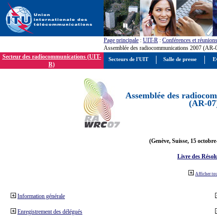
Page principale
:
UIT-R
:
Conférences et réunion
Assemblée des radiocommunications 2007 (AR-
Secteur des radiocommunications (UIT-
Secteurs de l'UIT
Salle de presse
E
R)
Assemblée des radiocom
(AR-07
(Genève, Suisse, 15 octobre
Livre des Résol
Afficher to
Information générale
Enregistrement des délégués