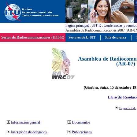
Pagína principal
:
UIT-R
:
Conferencias y reunio
Asamblea de Radiocomunicaciones 2007 (AR-07
Sector de Radiocomunicaciones (UIT-R)
Sectores de la UIT
Sala de prensa
Asamblea de Radiocomun
(AR-07)
(Ginebra, Suiza, 15 de octubre-19
Libro del Resoluci
Expandir todo
Información general
Documentos
Inscripción de delegados
Publicaciones