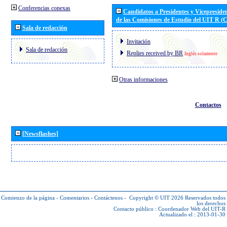
Conferencias conexas
Candidatos a Presidentes y Vicepreside
de las Comisiones de Estudio del UIT R 
Sala de redacción
Invitación
Sala de redacción
Replies received by BR
Inglés solamente
Otras informaciones
Contactos
[Newsflashes]
Comienzo de la página
-
Comentarios
-
Contáctenos
-
Copyright © UIT 2026
Reservados todos
los derechos
Contacto público :
Coordenador Web del UIT-R
Actualizado el : 2013-01-30