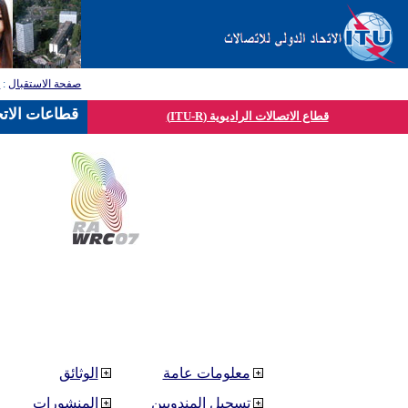
صفحة الاستقبال
:
ق
قطاعات الاتح
قطاع الاتصالات الراديوية (ITU-R)
معلومات عامة
الوثائق
تسجيل المندوبين
المنشورات