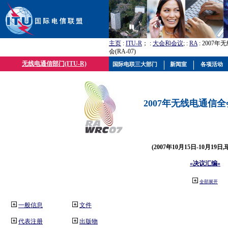
主页
:
ITU-R
； :
大会和会议
; :
RA
: 2007
会(RA-07)
无线电通信部门(ITU-R)
国际电联三大部门
新闻室
各项活动
2007年无线电通信全会(
(2007年10月15日-10月19日
«决议汇编»
全部展开
一般信息
文件
代表注册
出版物