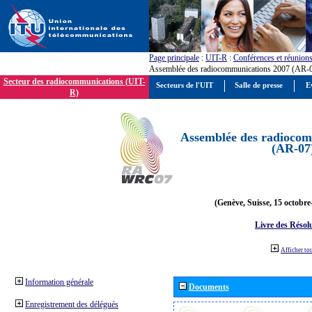
Page principale
:
UIT-R
:
Conférences et réunion
Assemblée des radiocommunications 2007 (AR-
Secteur des radiocommunications (UIT-
Secteurs de l'UIT
Salle de presse
E
R)
Assemblée des radiocom
(AR-07
(Genève, Suisse, 15 octobre
Livre des Résol
Afficher to
Information générale
Documents
Enregistrement des délégués