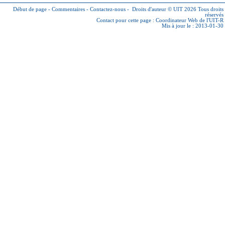
Début de page
-
Commentaires
-
Contactez-nous
-
Droits d'auteur © UIT 2026
Tous droits
réservés
Contact pour cette page :
Coordinateur Web de l'UIT-R
Mis à jour le : 2013-01-30