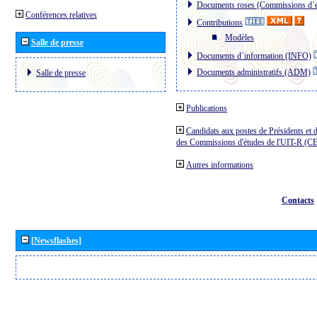
Documents roses (Commissions d´é
Conférences relatives
Contributions
Modèles
Salle de presse
Documents d´information (INFO)
Documents administratifs (ADM)
Salle de presse
Publications
Candidats aux postes de Présidents et 
des Commissions d'études de l'UIT-R (C
Autres informations
Contacts
[Newsflashes]