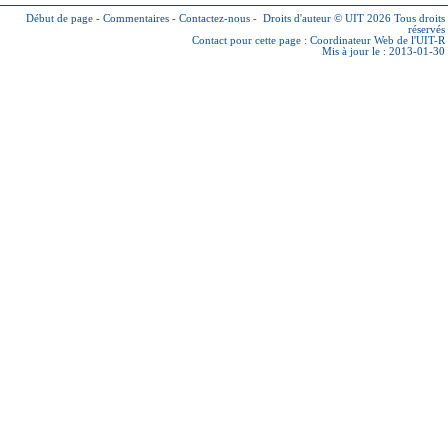
Début de page
-
Commentaires
-
Contactez-nous
-
Droits d'auteur © UIT 2026
Tous droits
réservés
Contact pour cette page :
Coordinateur Web de l'UIT-R
Mis à jour le : 2013-01-30