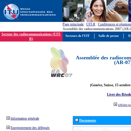
Page principale
:
UIT-R
:
Conférences et réunion
Assemblée des radiocommunications 2007 (AR-
Secteur des radiocommunications (UIT-
Secteurs de l'UIT
Salle de presse
E
R)
Assemblée des radiocom
(AR-07
(Genève, Suisse, 15 octobre
Livre des Résol
Afficher to
Information générale
Documents
Enregistrement des délégués