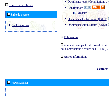
Documents roses (Commissions d´é
Conférences relatives
Contributions
Modèles
Salle de presse
Documents d´information (INFO)
Documents administratifs (ADM)
Salle de presse
Publications
Candidats aux postes de Présidents et 
des Commissions d'études de l'UIT-R (C
Autres informations
Contacts
[Newsflashes]