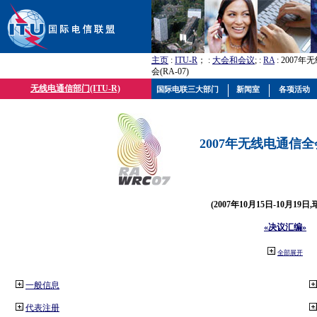
主页
:
ITU-R
； :
大会和会议
; :
RA
: 2007
会(RA-07)
无线电通信部门(ITU-R)
国际电联三大部门
新闻室
各项活动
2007年无线电通信全会(
(2007年10月15日-10月19日
«决议汇编»
全部展开
一般信息
代表注册