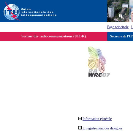
Page principale
:
Secteur des radiocommunications (UIT-R)
Secteurs de l'U
Information générale
Enregistrement des délégués