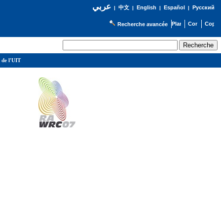
عربي
English
Español
Русский
|
中文
|
|
|
Recherche avancée
 de l'UIT