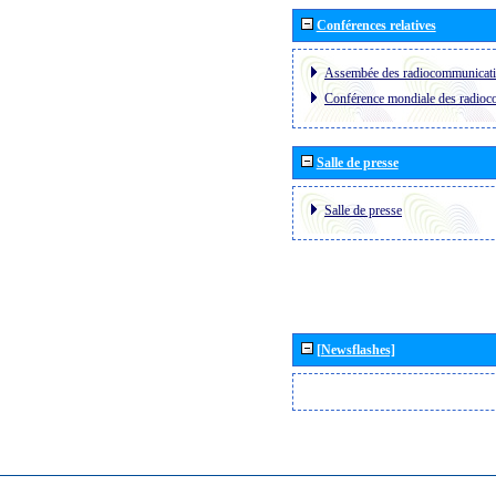
Conférences relatives
Assembée des radiocommunicat
Conférence mondiale des radio
Salle de presse
Salle de presse
[Newsflashes]