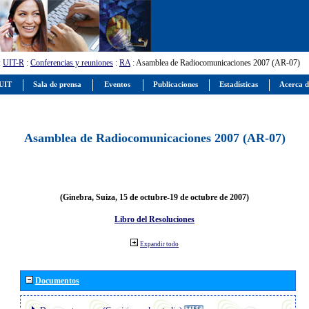
:
UIT-R
:
Conferencias y reuniones
:
RA
: Asamblea de Radiocomunicaciones 2007 (AR-07)
 UIT
Sala de prensa
Eventos
Publicaciones
Estadísticas
Acerca d
Asamblea de Radiocomunicaciones 2007 (AR-07)
(Ginebra, Suiza, 15 de octubre-19 de octubre de 2007)
Libro del Resoluciones
Expandir todo
Documentos