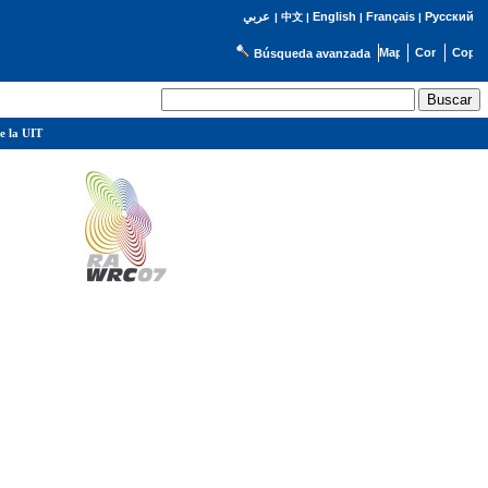
English
Français
Русский
عربي
|
中文
|
|
|
Búsqueda avanzada
e la UIT