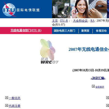
主页
:
ITU-R
； :
大会和会议
; :
RA
: 2007
会(RA-07)
无线电通信部门(ITU-R)
国际电联三大部门
新闻室
各项活动
2007年无线电通信全会(
(2007年10月15日-10月19日
«决议汇编»
全部展开
一般信息
代表注册