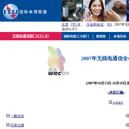
主页
:
ITU-R
； :
大会和会议
; :
RA
: 2007
会(RA-07)
无线电通信部门(ITU-R)
国际电联三大部门
新闻室
各项活动
2007年无线电通信全会(
(2007年10月15日-10月19日
«决议汇编»
全部展开
一般信息
代表注册