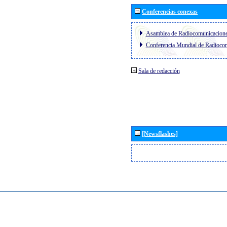
Conferencias conexas
Asamblea de Radiocomunicacion
Conferencia Mundial de Radioc
Sala de redacción
[Newsflashes]