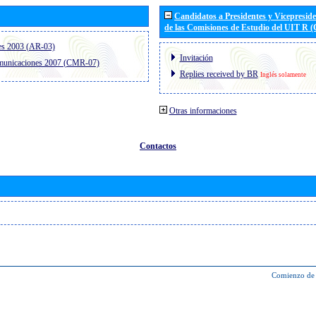
Candidatos a Presidentes y Vicepresid
de las Comisiones de Estudio del UIT R 
es 2003 (AR-03)
Invitación
omunicaciones 2007 (CMR-07)
Replies received by BR
Inglés solamente
Otras informaciones
Contactos
Comienzo de 