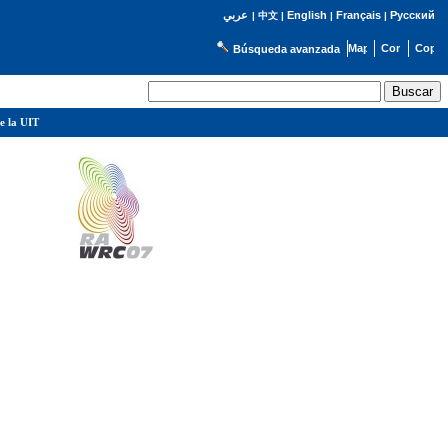
English
Français
Русский
عربي
|
中文
|
|
|
Búsqueda avanzada
e la UIT