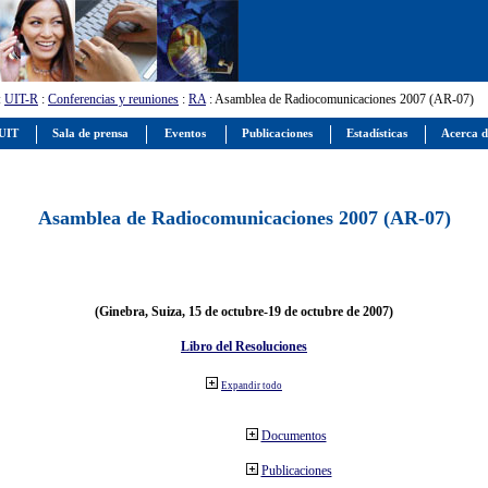
:
UIT-R
:
Conferencias y reuniones
:
RA
: Asamblea de Radiocomunicaciones 2007 (AR-07)
 UIT
Sala de prensa
Eventos
Publicaciones
Estadísticas
Acerca d
Asamblea de Radiocomunicaciones 2007 (AR-07)
(Ginebra, Suiza, 15 de octubre-19 de octubre de 2007)
Libro del Resoluciones
Expandir todo
Documentos
Publicaciones