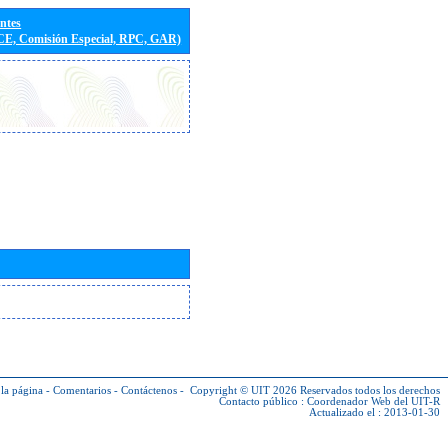
entes
(CE, Comisión Especial, RPC, GAR)
la página
-
Comentarios
-
Contáctenos
-
Copyright © UIT 2026
Reservados todos los derechos
Contacto público :
Coordenador Web del UIT-R
Actualizado el : 2013-01-30