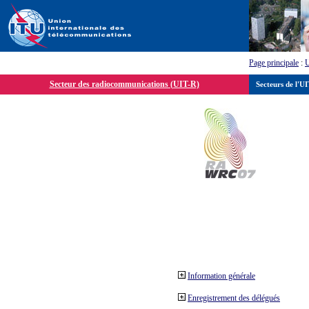
Page principale
:
Secteur des radiocommunications (UIT-R)
Secteurs de l'U
Information générale
Enregistrement des délégués