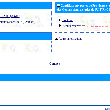
Candidats aux postes de Présidents et 
des Commissions d'études de l'UIT-R (C
ons 2003 (AR-03)
Invitation
ommunications 2007 (CMR-07)
Replies received by BR
Anglais seulement
Autres informations
Contacts
Déb