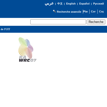
عربي
English
Español
Русский
|
中文
|
|
|
Recherche avancée
 de l'UIT