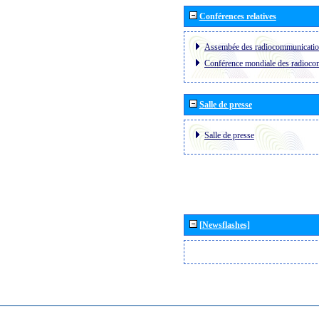
Conférences relatives
Assembée des radiocommunicati
Conférence mondiale des radioc
Salle de presse
Salle de presse
[Newsflashes]