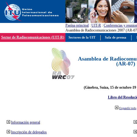
Pagína principal
:
UIT-R
:
Conferencias y reunio
Asamblea de Radiocomunicaciones 2007 (AR-07
Sector de Radiocomunicaciones (UIT-R)
Sectores de la UIT
Sala de prensa
Asamblea de Radiocomun
(AR-07)
(Ginebra, Suiza, 15 de octubre-19
Libro del Resoluci
Expandir todo
Información general
Inscripción de delegados