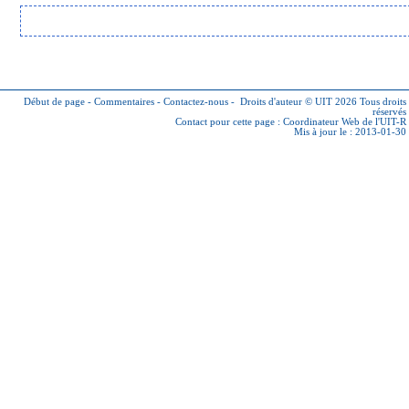
Début de page
-
Commentaires
-
Contactez-nous
-
Droits d'auteur © UIT 2026
Tous droits
réservés
Contact pour cette page :
Coordinateur Web de l'UIT-R
Mis à jour le : 2013-01-30