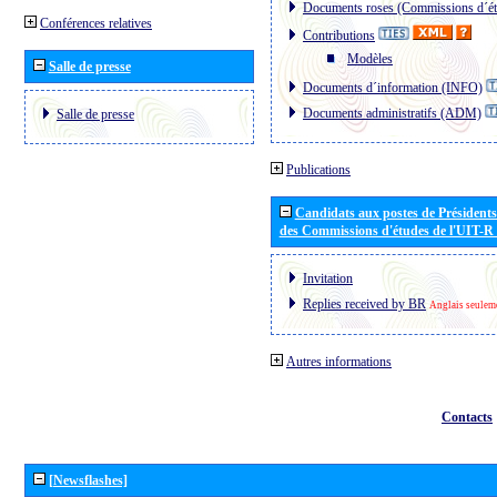
Documents roses (Commissions d´ét
Conférences relatives
Contributions
Modèles
Salle de presse
Documents d´information (INFO)
Documents administratifs (ADM)
Salle de presse
Publications
Candidats aux postes de Présidents 
des Commissions d'études de l'UIT-R
Invitation
Replies received by BR
Anglais seulem
Autres informations
Contacts
[Newsflashes]