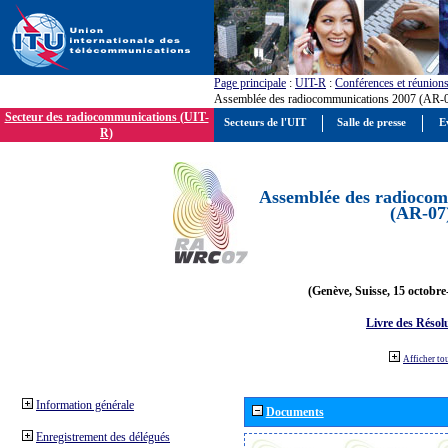
Page principale
:
UIT-R
:
Conférences et réunion
Assemblée des radiocommunications 2007 (AR-
Secteur des radiocommunications (UIT-
Secteurs de l'UIT
Salle de presse
E
R)
Assemblée des radiocom
(AR-07
(Genève, Suisse, 15 octobre
Livre des Résol
Afficher to
Information générale
Documents
Enregistrement des délégués