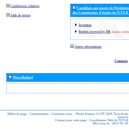
Conférences relatives
Candidats aux postes de Présidents 
des Commissions d'études de l'UIT-R
Salle de presse
Invitation
Replies received by BR
Anglais seulem
Autres informations
Contacts
[Newsflashes]
Début de page
-
Commentaires
-
Contactez-nous
-
Droits d'auteur © UIT 2026
Tous droits
réservés
Contact pour cette page :
Coordinateur Web de l'UIT-R
Mis à jour le : 2013-01-30