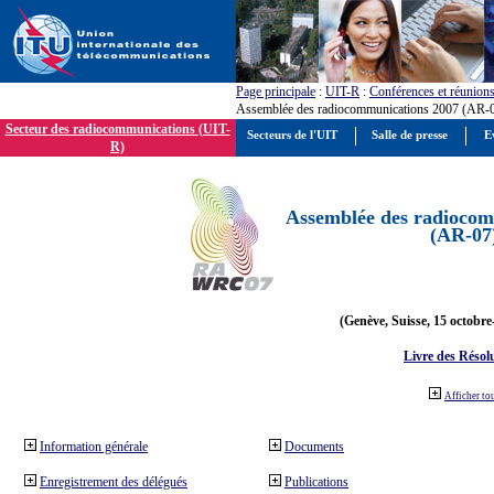
Page principale
:
UIT-R
:
Conférences et réunion
Assemblée des radiocommunications 2007 (AR-
Secteur des radiocommunications (UIT-
Secteurs de l'UIT
Salle de presse
E
R)
Assemblée des radiocom
(AR-07
(Genève, Suisse, 15 octobre
Livre des Résol
Afficher to
Information générale
Documents
Enregistrement des délégués
Publications