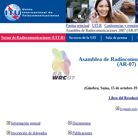
Pagína principal
:
UIT-R
:
Conferencias y reunio
Asamblea de Radiocomunicaciones 2007 (AR-07
Sector de Radiocomunicaciones (UIT-R)
Sectores de la UIT
Sala de prensa
Asamblea de Radiocomun
(AR-07)
(Ginebra, Suiza, 15 de octubre-19
Libro del Resoluci
Expandir todo
Información general
Documentos
Inscripción de delegados
Publicaciones