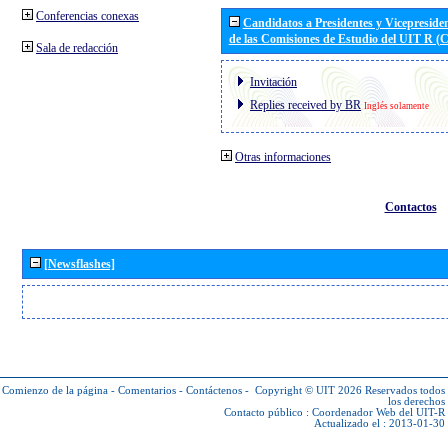
Conferencias conexas
Candidatos a Presidentes y Vicepreside
de las Comisiones de Estudio del UIT R 
Sala de redacción
Invitación
Replies received by BR
Inglés solamente
Otras informaciones
Contactos
[Newsflashes]
Comienzo de la página
-
Comentarios
-
Contáctenos
-
Copyright © UIT 2026
Reservados todos
los derechos
Contacto público :
Coordenador Web del UIT-R
Actualizado el : 2013-01-30