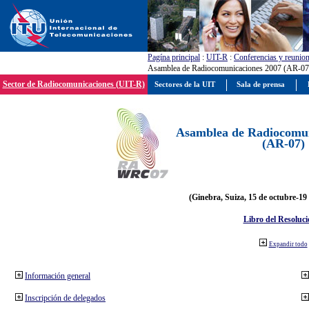
Pagína principal
:
UIT-R
:
Conferencias y reunio
Asamblea de Radiocomunicaciones 2007 (AR-07
Sector de Radiocomunicaciones (UIT-R)
Sectores de la UIT
Sala de prensa
Asamblea de Radiocomun
(AR-07)
(Ginebra, Suiza, 15 de octubre-19
Libro del Resoluci
Expandir todo
Información general
Inscripción de delegados