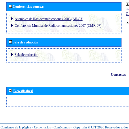
Conferencias conexas
de
G
Asamblea de Radiocomunicaciones 2003 (AR-03)
Conferencia Mundial de Radiocomunicaciones 2007 (CMR-07)
Sala de redacción
Sala de redacción
Contactos
[Newsflashes]
Comienzo de la página
-
Comentarios
-
Contáctenos
-
Copyright © UIT 2026
Reservados todos