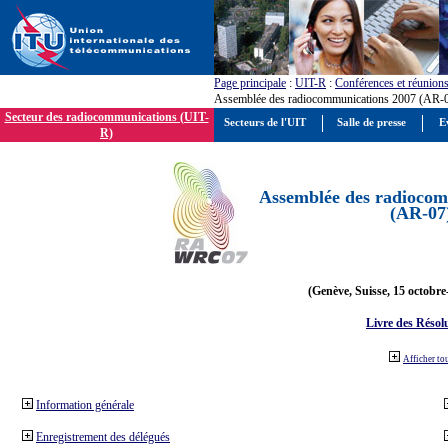
Page principale
:
UIT-R
:
Conférences et réunion
Assemblée des radiocommunications 2007 (AR-
Secteur des radiocommunications (UIT-
Secteurs de l'UIT
Salle de presse
E
R)
Assemblée des radiocom
(AR-07
(Genève, Suisse, 15 octobre
Livre des Résol
Afficher to
Information générale
Enregistrement des délégués