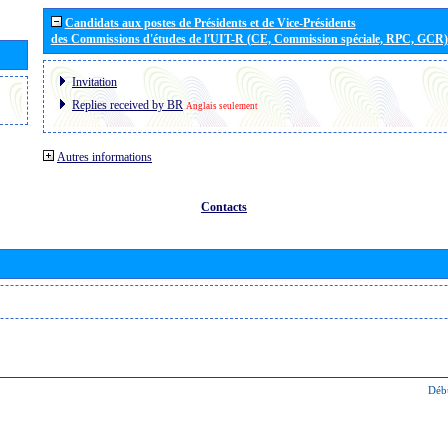
Candidats aux postes de Présidents et de Vice-Présidents
des Commissions d'études de l'UIT-R (CE, Commission spéciale, RPC, GCR)
Invitation
Replies received by BR
Anglais seulement
Autres informations
Contacts
Déb