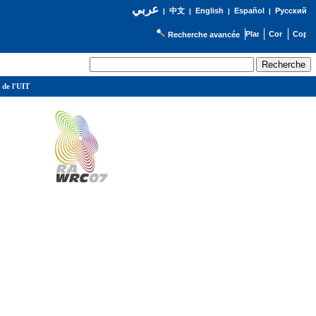
عربي
English
Español
Русский
|
中文
|
|
|
Recherche avancée
 de l'UIT