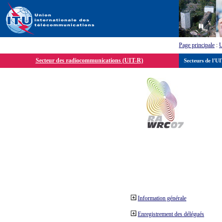
Page principale
:
Secteur des radiocommunications (UIT-R)
Secteurs de l'U
Information générale
Enregistrement des délégués