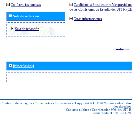
Conferencias conexas
Candidatos a Presidentes y Vicepresident
de las Comisiones de Estudio del UIT R (C
Sala de redacción
Otras informaciones
Sala de redacción
Contactos
[Newsflashes]
Comienzo de la página
-
Comentarios
-
Contáctenos
-
Copyright © UIT 2026
Reservados todos
los derechos
Contacto público :
Coordenador Web del UIT-R
Actualizado el : 2013-01-30