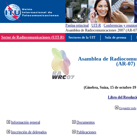
Pagína principal
:
UIT-R
:
Conferencias y reunio
Asamblea de Radiocomunicaciones 2007 (AR-07
Sector de Radiocomunicaciones (UIT-R)
Sectores de la UIT
Sala de prensa
Asamblea de Radiocomun
(AR-07)
(Ginebra, Suiza, 15 de octubre-19
Libro del Resoluci
Expandir todo
Información general
Documentos
Inscripción de delegados
Publicaciones