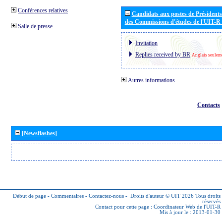
Conférences relatives
Candidats aux postes de Présidents 
des Commissions d'études de l'UIT-R
Salle de presse
Invitation
Replies received by BR
Anglais seulem
Autres informations
Contacts
[Newsflashes]
Début de page
-
Commentaires
-
Contactez-nous
-
Droits d'auteur © UIT 2026
Tous droits
réservés
Contact pour cette page :
Coordinateur Web de l'UIT-R
Mis à jour le : 2013-01-30