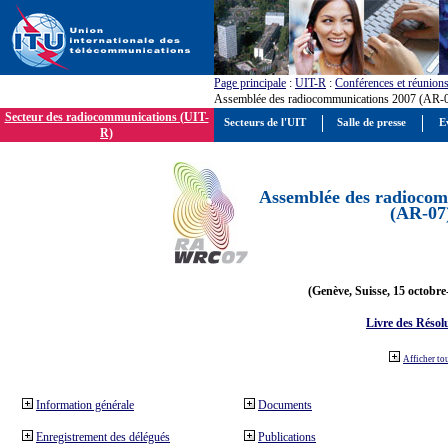
Page principale
:
UIT-R
:
Conférences et réunion
Assemblée des radiocommunications 2007 (AR-
Secteur des radiocommunications (UIT-
Secteurs de l'UIT
Salle de presse
E
R)
Assemblée des radiocom
(AR-07
(Genève, Suisse, 15 octobre
Livre des Résol
Afficher to
Information générale
Documents
Enregistrement des délégués
Publications