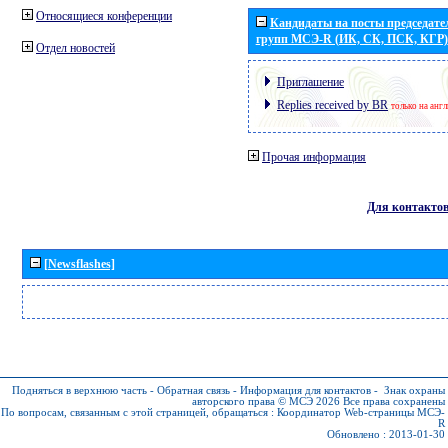
Относящиеся конференции
Кандидаты на посты председател
групп МСЭ-R (ИК, СК, ПСК, КГР)
Отдел новостей
Приглашение
Replies received by BR
только на анг
Прочая информация
Для контакто
[Newsflashes]
Подняться в верхнюю часть
-
Обратная связь
-
Информация для контактов
-
Знак охраны
авторского права © МСЭ 2026
Все права сохранены
По вопросам, связанным с этой страницей, обращаться :
Координатор Web-страницы МСЭ-
R
Обновлено : 2013-01-30