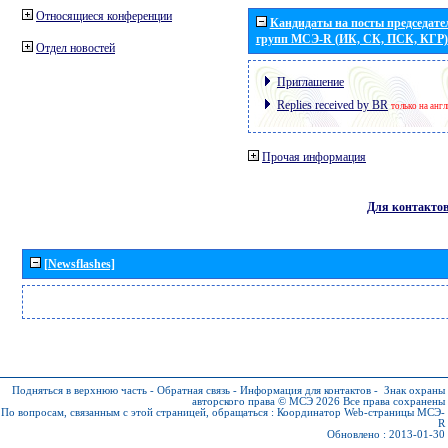
Относящиеся конференции
Кандидаты на посты председател
групп МСЭ-R (ИК, СК, ПСК, КГР)
Отдел новостей
Приглашение
Replies received by BR
только на анг
Прочая информация
Для контакто
[Newsflashes]
Подняться в верхнюю часть
-
Обратная связь
-
Информация для контактов
-
Знак охраны
авторского права © МСЭ 2026
Все права сохранены
По вопросам, связанным с этой страницей, обращаться :
Координатор Web-страницы МСЭ-
R
Обновлено : 2013-01-30