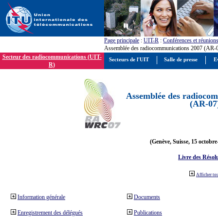
Page principale
:
UIT-R
:
Conférences et réunion
Assemblée des radiocommunications 2007 (AR-
Secteur des radiocommunications (UIT-
Secteurs de l'UIT
Salle de presse
E
R)
Assemblée des radiocom
(AR-07
(Genève, Suisse, 15 octobre
Livre des Résol
Afficher to
Information générale
Documents
Enregistrement des délégués
Publications