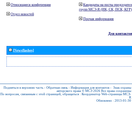
Относящиеся конференции
Кандидаты на посты председател
групп МСЭ-R (ИК, СК, ПСК, КГР)
Отдел новостей
Прочая информация
Для контакто
[Newsflashes]
Подняться в верхнюю часть
-
Обратная связь
-
Информация для контактов
-
Знак охраны
авторского права © МСЭ 2026
Все права сохранены
По вопросам, связанным с этой страницей, обращаться :
Координатор Web-страницы МСЭ-
R
Обновлено : 2013-01-30