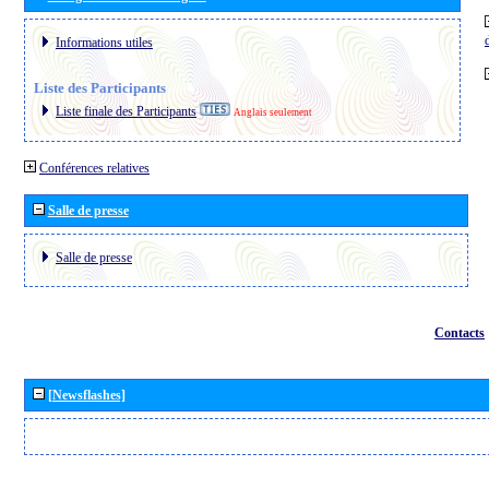
Informations utiles
Liste des Participants
Liste finale des Participants
Anglais seulement
Conférences relatives
Salle de presse
Salle de presse
Contacts
[Newsflashes]