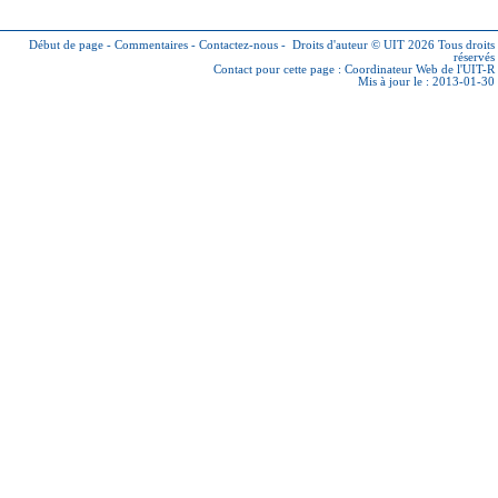
Début de page
-
Commentaires
-
Contactez-nous
-
Droits d'auteur © UIT 2026
Tous droits
réservés
Contact pour cette page :
Coordinateur Web de l'UIT-R
Mis à jour le : 2013-01-30