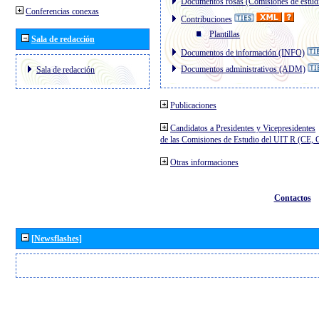
Documentos rosas (Comisiones de estud
Conferencias conexas
Contribuciones
Plantillas
Sala de redacción
Documentos de información (INFO)
Documentos administrativos (ADM)
Sala de redacción
Publicaciones
Candidatos a Presidentes y Vicepresidentes
de las Comisiones de Estudio del UIT R (CE,
Otras informaciones
Contactos
[Newsflashes]