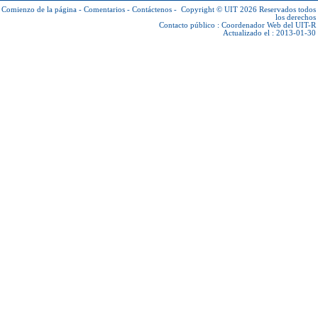
Comienzo de la página
-
Comentarios
-
Contáctenos
-
Copyright © UIT 2026
Reservados todos
los derechos
Contacto público :
Coordenador Web del UIT-R
Actualizado el : 2013-01-30