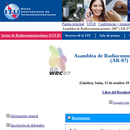
Pagína principal
:
UIT-R
:
Conferencias y reunio
Asamblea de Radiocomunicaciones 2007 (AR-07
Sector de Radiocomunicaciones (UIT-R)
Sectores de la UIT
Sala de prensa
Asamblea de Radiocomun
(AR-07)
(Ginebra, Suiza, 15 de octubre-19
Libro del Resoluci
Expandir todo
Información general
Documentos
Inscripción de delegados