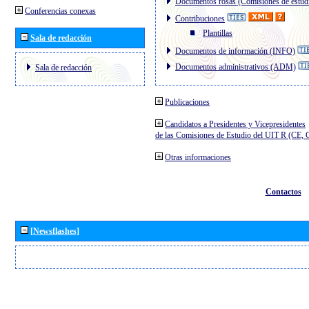
Documentos rosas (Comisiones de estud
Conferencias conexas
Contribuciones
Plantillas
Sala de redacción
Documentos de información (INFO)
Documentos administrativos (ADM)
Sala de redacción
Publicaciones
Candidatos a Presidentes y Vicepresidentes
de las Comisiones de Estudio del UIT R (CE,
Otras informaciones
Contactos
[Newsflashes]