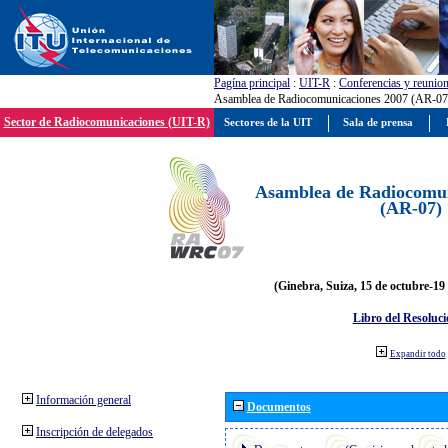
Pagína principal
:
UIT-R
:
Conferencias y reunio
Asamblea de Radiocomunicaciones 2007 (AR-07
Sector de Radiocomunicaciones (UIT-R)
Sectores de la UIT
Sala de prensa
Asamblea de Radiocomun
(AR-07)
(Ginebra, Suiza, 15 de octubre-19
Libro del Resoluci
Expandir todo
Información general
Documentos
Inscripción de delegados