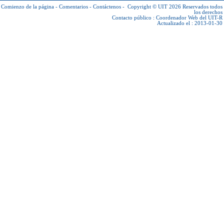
Comienzo de la página
-
Comentarios
-
Contáctenos
-
Copyright © UIT 2026
Reservados todos
los derechos
Contacto público :
Coordenador Web del UIT-R
Actualizado el : 2013-01-30