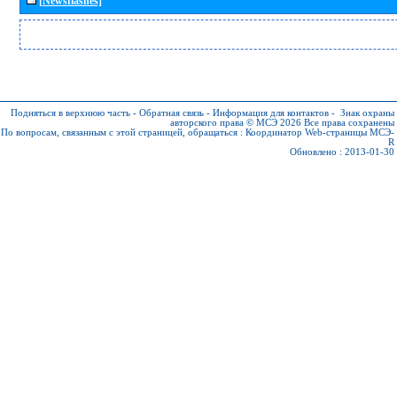
[Newsflashes]
Подняться в верхнюю часть
-
Обратная связь
-
Информация для контактов
-
Знак охраны
авторского права © МСЭ 2026
Все права сохранены
По вопросам, связанным с этой страницей, обращаться :
Координатор Web-страницы МСЭ-
R
Обновлено : 2013-01-30