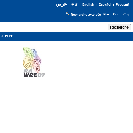
عربي
English
Español
Русский
|
中文
|
|
|
Recherche avancée
 de l'UIT