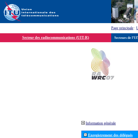
Page principale
:
Secteur des radiocommunications (UIT-R)
Secteurs de l'U
Information générale
Enregistrement des délégués