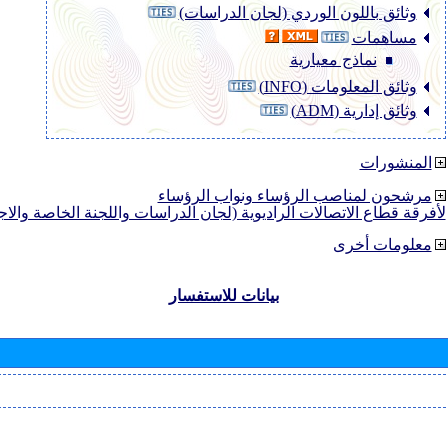
وثائق باللون الوردي (لجان الدراسات)
مساهمات
نماذج معيارية
وثائق المعلومات (INFO)
وثائق إدارية (ADM)
المنشورات
مرشحون لمناصب الرؤساء ونواب الرؤساء
لأفرقة قطاع الاتصالات الراديوية (لجان الدراسات واللجنة الخاصة والا
معلومات أخرى
بيانات للاستفسار