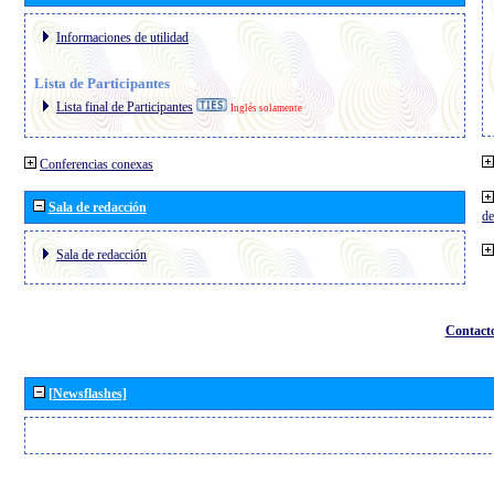
Informaciones de utilidad
Lista de Participantes
Lista final de Participantes
Inglés solamente
Conferencias conexas
Sala de redacción
de
Sala de redacción
Contact
[Newsflashes]