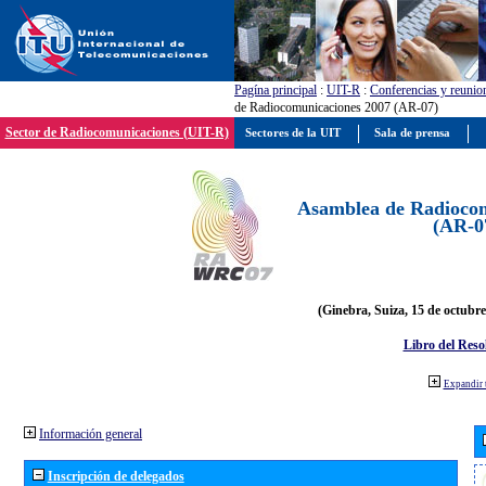
Pagína principal
:
UIT-R
:
Conferencias y reunio
de Radiocomunicaciones 2007 (AR-07)
Sector de Radiocomunicaciones (UIT-R)
Sectores de la UIT
Sala de prensa
Asamblea de Radiocom
(AR-0
(Ginebra, Suiza, 15 de octubre
Libro del Reso
Expandir 
Información general
Inscripción de delegados