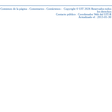
Comienzo de la página
-
Comentarios
-
Contáctenos
-
Copyright © UIT 2026
Reservados todos
los derechos
Contacto público :
Coordenador Web del UIT-R
Actualizado el : 2013-01-30