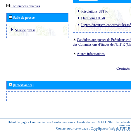
Conférences relatives
Résolutions UIT-R
Salle de presse
Questions UIT-R
Lignes directrices concernant les mé
Salle de presse
Candidats aux postes de Présidents et 
des Commissions d'études de l'UIT-R (C
Autres informations
Contacts
[Newsflashes]
Début de page
-
Commentaires
-
Contactez-nous
-
Droits d'auteur © UIT 2026
Tous droits
réservés
Contact pour cette page :
Coordinateur Web de l'UIT-R