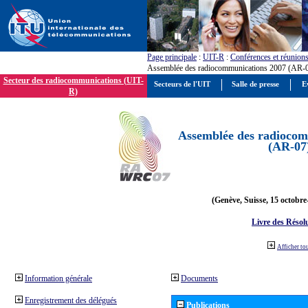
Page principale
:
UIT-R
:
Conférences et réunion
Assemblée des radiocommunications 2007 (AR-
Secteur des radiocommunications (UIT-
Secteurs de l'UIT
Salle de presse
E
R)
Assemblée des radiocom
(AR-07
(Genève, Suisse, 15 octobre
Livre des Résol
Afficher to
Information générale
Documents
Enregistrement des délégués
Publications